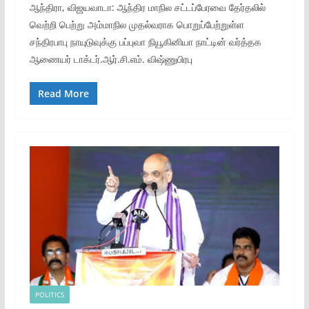
ஆந்திரா, விஜயவாடா: ஆந்திர மாநில சட்டப்பேரவை தேர்தலில்
வெற்றி பெற்று அம்மாநில முதல்வராக பொறுப்பேற்றுள்ள
சந்திரபாபு நாயுடுவுக்கு பப்புவா நியூகினியா நாட்டின் வர்த்தக
ஆணையர் டாக்டர்.ஆர்.சி.எம். விஷ்ணுபிரபு
Read More
POLITICS