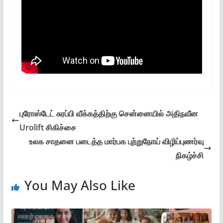
புரோஸ்டேட் சுரப்பி வீக்கத்திற்கு சென்னையில் அதிநவீன
Urolift சிகிச்சை
உலக சாதனை படைத்த மார்பக புற்றுநோய் விழிப்புணர்வு
நிகழ்ச்சி
You May Also Like