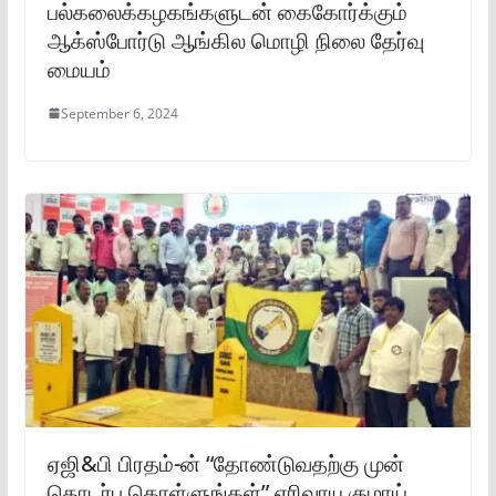
பல்கலைக்கழகங்களுடன் கைகோர்க்கும்
ஆக்ஸ்போர்டு ஆங்கில மொழி நிலை தேர்வு
மையம்
September 6, 2024
ஏஜி&பி பிரதம்-ன் “தோண்டுவதற்கு முன்
தொடர்பு கொள்ளுங்கள்” எரிவாயு குழாய்