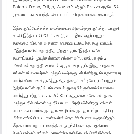
Baleno, Fronx, Ertiga, WagonR மற்றும் Brezza ஆகிய 5ம்
முதலாவதாக உற்பத்தி செய்யப்பட்ட சிறந்த வாகனங்களாகும்.
இந்த குறிப்பிடத்தக்க மைல்கல்லை அடைந்தது குறித்து, மாருதி
சுசுகி இந்தியா லிமிடெட்டின் நிர்வாக இயக்குநர் மற்றும்
தலைமை நிர்வாக அதிகாரி ஹிசாஷி டகேயுச்சி கூறுகையில்,
“”இந்தியாவின் உற்பத்தித் திறனுக்கும், ‘இந்தியாவில்
தயாரிப்போம்’ முயற்சிக்கான எங்கள் அர்ப்பணிப்புக்கும் 2
மில்லியன் உற்பத்தி மைல்கல் ஒரு சான்றாகும். இந்த சாதனை,
எங்கள் சப்ளையர்கள் மற்றும் டீலர்களுடன் சேர்ந்து, பொருளாதார
வளர்ச்சியை ஊக்குவித்து, தேசத்தைக் கட்டியெழுப்பி மற்றும்
இந்தியாவின் ஆட்டோமொபைல் துறையில் தன்னம்பிக்கையை
வளர்த்து மற்றும் உலகளவில் போட்டித்தன்மை கொண்டதாக
மாற்றுவதில் எங்கள் உறுதிப்பாட்டை பிரதிபலிக்கிறது. எங்கள்
வாடிக்கையாளர்களுக்கும், ஊழியர்களுக்கும் மற்றும் மதிப்பு
மிக்க சங்கிலி கூட்டாளர்களின் தொடர்ச்சியான ஆதரவிற்கும்,
இந்த வரலாற்றுப் பயணத்தின் ஒருங்கிணைந்த பகுதியாக
இருப்பதற்கும் எங்கள் மனமார்ந்த நன்றியைத் தெரிவித்துக்