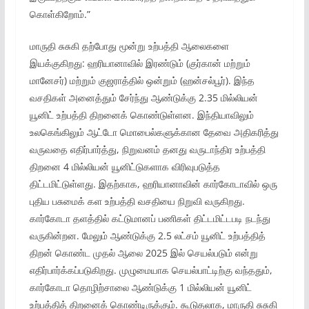
கொள்கிறோம்.”
மாருதி சுசுகி தற்போது மூன்று உற்பத்தி ஆலைகளை
இயக்குகிறது: ஹரியானாவில் இரண்டும் (குர்கான் மற்றும்
மானேசர்) மற்றும் குஜராத்தில் ஒன்றும் (ஹன்சல்பூர்). இந்த
வசதிகள் அனைத்தும் சேர்ந்து ஆண்டுக்கு 2.35 மில்லியன்
யூனிட் உற்பத்தி திறனைக் கொண்டுள்ளன. இந்தியாவிலும்
உலகெங்கிலும் ஆட்டோ மொபைல்களுக்கான தேவை அதிகரித்து
வருவதை எதிர்பார்த்து, நிறுவனம் தனது வருடாந்திர உற்பத்தி
திறனை 4 மில்லியன் யூனிட்டுகளாக விரிவுபடுத்த
திட்டமிட்டுள்ளது. இதற்காக, ஹரியானாவின் கார்கோடாவில் ஒரு
புதிய பசுமைக் கள உற்பத்தி வசதியை நிறுவி வருகிறது.
கார்கோடா தளத்தில் கட்டுமானப் பணிகள் திட்டமிட்டபடி நடந்து
வருகின்றன. மேலும் ஆண்டுக்கு 2.5 லட்சம் யூனிட் உற்பத்தித்
திறன் கொண்ட முதல் ஆலை 2025 இல் செயல்படும் என்று
எதிர்பார்க்கப்படுகிறது. முழுமையாக செயல்பாட்டிற்கு வந்ததும்,
கார்கோடா தொழிற்சாலை ஆண்டுக்கு 1 மில்லியன் யூனிட்
உற்பத்தித் திறனைக் கொண்டிருக்கும். கூடுதலாக, மாருதி சுசுகி