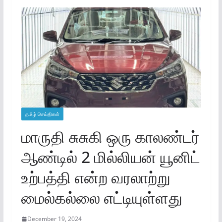
தமிழ் செய்திகள்
மாருதி சுசுகி ஒரு காலண்டர்
ஆண்டில் 2 மில்லியன் யூனிட்
உற்பத்தி என்ற வரலாற்று
மைல்கல்லை எட்டியுள்ளது
December 19, 2024