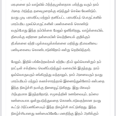
மரபுகளை நம் வாழ்வில் அர்த்தமுள்ளதாக பார்த்து வரும் நாம்
அதை அடுத்த தலைமுறைக்கு எடுத்துச் செல்ல வேண்டும்.
நமது முடி பராமரிப்பு மற்றும் தனிப்பட்ட பராமரிப்புப் பொருட்களில்
பாரம்பரிய மூலப்பொருட்களின் பலன்களைக் கொண்டு
வரும்போது இந்த நம்பிக்கை மேலும் ஒளிர்கிறது, வாழ்க்கையில்,
தீமைக்கு எதிரான நன்மையின் வெற்றியைக் குறிக்கும்
தீபங்களை ஏற்றி பழக்கவழக்கங்களை மதித்து தீபாவளியை
பண்டிகையை கொண்டாடுகிறோம் என்று தெரிவித்தார்.
மேலும், இதில் பங்கேற்றவர்கள் ஏற்றிய தீபம் ஒவ்வொன்றும் நம்
நாட்டின் சக்தியை வெளிப்படுத்தும் வகையில் இருந்தது. நாம்
ஒவ்வொருவரும் எங்கிருந்து வந்தாலும், நாம் அனைவரும் நமது
பாரம்பரியம் மற்றும் கலாச்சாரத்தால் இணைந்துள்ளோம் என்பதை
இந்த நிகழ்ச்சி நமக்கு நினைவூட்டுகிறது. இது மிகவும்
அற்புதமாக இருந்ததோடு, சமூகத்தின் உணர்வையும், நம்மை
உண்மையாக ஒன்றுபடுத்துவதை கொண்டாடுவதற்கான நமது
கூட்டு அர்ப்பணிப்பையும் இந்த நிகழ்ச்சி காட்டுகிறது. இந்த
நிகழ்ச்சியானது உண்மையிலேயே மனதிற்கு இதம் அளிக்கும்