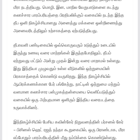
மீரா நடத்தியது. மொழி, இன, மாநில வேறுபாடுகளை கடந்து
கலாச்சார பாரம்பரியத்தை பிரதிபலிக்கும் வகையில் நடந்த இந்த
தீப ஒளி நிகழ்ச்சியானது அனைத்து மக்களை ஒன்றிணைத்து
அனைவரிடத்திலும் உற்சாகத்தை ஏற்படுத்தியது.
தீபாவளி பண்டிகையில் ஒவ்வொருவரும் உடுத்தும் உடையில்
இருந்து உணவு வரை மாற்றங்கள் இருந்தபோதிலும், தீபம்
ஏற்றுவது மட்டும் அன்று முதல் இன்று வரை மாறாமல் உள்ளது.
இது இந்தியா முழுவதும் உள்ள வீடுகளில் ஒற்றுமையின்
பிரகாசத்தைக் கொண்டு வருகிறது. இந்த நிகழ்ச்சியில்
ஆயிரக்கணக்கான பேர் பங்கேற்று, நாட்டின் ஒற்றுமை மற்றும்
வளமான கலாச்சார பன்முகத்தன்மையை வெளிப்படுத்தும்
வகையில் ஒரு அற்புதமான ஒளிரும் இந்திய வரைபடத்தை
உருவாக்கினர்.
இந்நிகழ்ச்சியில் பேசிய கவின்கேர் நிறுவனத்தின் பர்சனல் கேர்
– பிசினஸ் ஹெட் ரஜத் நந்தா கூறுகையில், ஒரு பிராண்டாக, மீரா
எப்போதும் பாரம்பரியத்தின் மீது நம்பிக்கை கொண்டுள்ளது.