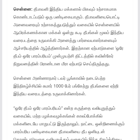
சென்னை:
தீபாவளி இந்திய மக்களால் மிகவும் உற்சாகமாக
கொண்டாடப்படும் ஒரு பண்டிகையாகும். தீபாவளியையொட்டி
அனைவரையும் உற்சாகத்துபடுத்தும் வகையில் சென்னையில்
ஆயிரக்கணக்கான மக்கள் ஒன்று கூடி தீபங்கள் மூலம் இந்திய
வரைபடத்தை உருவாக்கி அனைத்து பார்வையாளர்களையும்
ஆச்சரியத்தில் ஆழ்த்தினார்கள். இதற்கான ஏற்பாடுகளை ‘ஒரே
தீபம் ஒரே பாரம்பரியம்’ முன்முயற்சி திட்டத்தில் கவின்கேர்
நிறுவனத்தின் பிராண்டான மீரா ஏற்பாடு செய்திருந்தது.
சென்னை அண்ணாநகர் டவர் பூங்காவில் நடைபெற்ற
இந்நிகழ்ச்சியில் சுமார் 1000 பேர் பங்கேற்று தீபங்களை ஏற்றி
இந்திய வரைபடத்தை உருவாக்கினார்கள்.
“ஒரே தீபம் ஒரே பாரம்பரியம்” என்ற கருத்தை வலியுறுத்தும்
வகையில், மற்ற பழக்கவழக்கங்கள் காலப்போக்கில்
மக்களிடையே மாறுபட்டு இருந்தாலும், நாட்டை ஒன்றிணைக்கும்
பாரம்பரிய பண்டிகையான தீபாவளியை தீப ஒளியுடன்
கொண்டாடுவதை வலியுறுத்தும் வகையில் இந்த நிகழ்ச்சியை