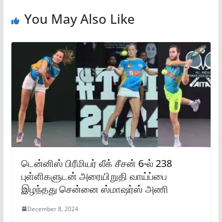
You May Also Like
டென்னிஸ் பிரீமியர் லீக் சீசன் 6-ல் 238
புள்ளிகளுடன் அரையிறுதி வாய்ப்பை
இழந்தது சென்னை ஸ்மாஷர்ஸ் அணி
December 8, 2024