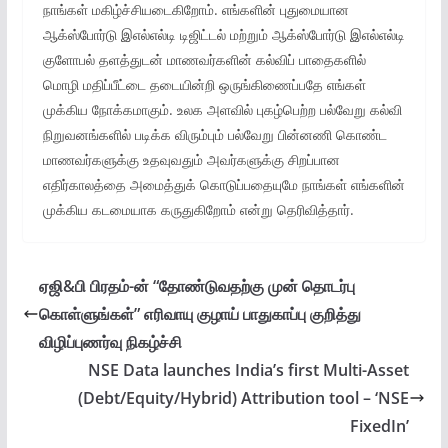
நாங்கள் மகிழ்ச்சியடைகிறோம். எங்களின் புதுமையான
ஆக்ஸ்போர்டு இஎல்எல்டி டிஜிட்டல் மற்றும் ஆக்ஸ்போர்டு இஎல்எல்டி
குளோபல் தளத்துடன் மாணவர்களின் கல்விப் பாதைகளில்
மொழி மதிப்பீட்டை தடையின்றி ஒருங்கிணைப்பதே எங்கள்
முக்கிய நோக்கமாகும். உலக அளவில் புகழ்பெற்ற பல்வேறு கல்வி
நிறுவனங்களில் படிக்க விரும்பும் பல்வேறு பின்னணி கொண்ட
மாணவர்களுக்கு உதவுவதும் அவர்களுக்கு சிறப்பான
எதிர்காலத்தை அமைத்துக் கொடுப்பதையுமே நாங்கள் எங்களின்
முக்கிய கடமையாக கருதுகிறோம் என்று தெரிவித்தார்.
ஏஜி&பி பிரதம்-ன் “தோண்டுவதற்கு முன் தொடர்பு
கொள்ளுங்கள்” எரிவாயு குழாய் பாதுகாப்பு குறித்து
விழிப்புணர்வு நிகழ்ச்சி
NSE Data launches India’s first Multi-Asset
(Debt/Equity/Hybrid) Attribution tool – ‘NSE
FixedIn’