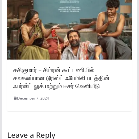
சசிகுமார் – சிம்ரன் கூட்டணியில்
கலகலப்பான டூரிஸ்ட் ஃபேமிலி படத்தின்
ஃபர்ஸ்ட் லுக் மற்றும் டீசர் வெளியீடு
December 7, 2024
Leave a Reply