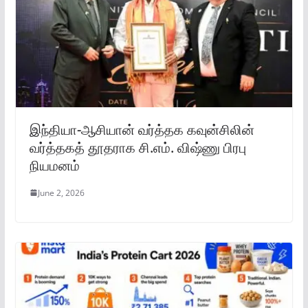
இந்தியா-ஆசியான் வர்த்தக கவுன்சிலின்
வர்த்தகத் தூதராக சி.எம். விஷ்ணு பிரபு
நியமனம்
June 2, 2026