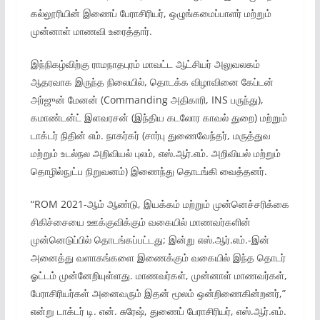
கல்லூரியின் இணைப் பேராசிரியர், ஒழுங்கமைப்பாளர் மற்றும்
முன்னாள் மாணவி உரைத்தார்.
இந்நிகழ்விற்கு ராமநாதபுரம் மாவட்ட ஆட்சியர் அலுவலகம்
ஆதரவாக இருந்த நிலையில், தொடக்க விழாவினை கேப்டன்
அர்ஜுன் மேனன் (Commanding அதிகாரி, INS பருந்து),
கமாண்டன்ட் இளவரசன் (இந்திய கடலோர காவல் துறை) மற்றும்
டாக்டர் நிதின் எம். நாகர்கர் (சார்பு துணைவேந்தர், மருத்துவ
மற்றும் உடல்நல அறிவியல் புலம், எஸ்.ஆர்.எம். அறிவியல் மற்றும்
தொழில்நுட்ப நிறுவனம்) இணைந்து தொடங்கி வைத்தனர்.
“ROM 2021-ஆம் ஆண்டு, இயக்கம் மற்றும் முன்னெச்சரிக்கை
சிகிச்சையை ஊக்குவிக்கும் வகையில் மாணவர்களின்
முன்னெடுப்பில் தொடங்கப்பட்டது; இன்று எஸ்.ஆர்.எம்.-இன்
அனைத்து வளாகங்களை இணைக்கும் வகையில் இந்த தொடர்
ஓட்டம் முன்னேறியுள்ளது. மாணவர்கள், முன்னாள் மாணவர்கள்,
பேராசிரியர்கள் அனைவரும் இதன் மூலம் ஒன்றிணைகின்றனர்,”
என்று டாக்டர் டி. என். சுரேஷ், துணைப் பேராசிரியர், எஸ்.ஆர்.எம்.