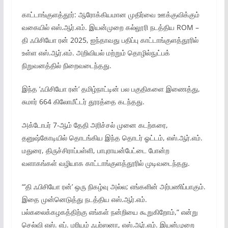
காட்டாங்குளத்தூர்: ஆரோக்கியமான முதிர்வை ஊக்குவிக்கும்
வகையில் எஸ்.ஆர்.எம். இயன்முறை கல்லூரி நடத்திய ROM –
தி ஃபிசியோ ரன் 2025, ஐந்தாவது பதிப்பு காட்டாங்குளத்தூரில்
உள்ள எஸ்.ஆர்.எம். அறிவியல் மற்றும் தொழில்நுட்பக்
நிறுவனத்தில் நிறைவடைந்தது.
இந்த ‘ஃபிசியோ ரன்’ தமிழ்நாட்டின் பல பகுதிகளை இணைத்து,
சுமார் 664 கிலோமீட்டர் தூரத்தை கடந்தது.
அக்டோபர் 7-ஆம் தேதி அரிச்சல் முனை கடற்கரை,
தனுஷ்கோடியில் தொடங்கிய இந்த தொடர் ஓட்டம், எஸ்.ஆர்.எம்.
மதுரை, திருச்சிராப்பள்ளி, பாபுராயன்பேட்டை போன்ற
வளாகங்கள் வழியாக காட்டாங்குளத்தூரில் முடிவடைந்தது.
“’தி ஃபிசியோ ரன்’ ஒரு நிகழ்வு அல்ல; எங்களின் அர்பணிப்பாகும்.
இதை முன்னெடுத்து நடத்திய எஸ்.ஆர்.எம்.
பல்கலைக்கழகத்திற்கு எங்கள் நன்றியை கூறுகிறோம்,” என்று
செல்வி எஸ். எப். மரியம் ஃபர்ஸனா, எஸ்.ஆர்.எம். இயன்முறை