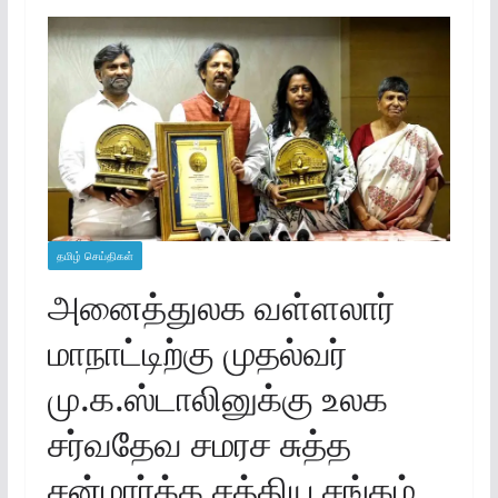
தமிழ் செய்திகள்
அனைத்துலக வள்ளலார்
மாநாட்டிற்கு முதல்வர்
மு.க.ஸ்டாலினுக்கு உலக
சர்வதேவ சமரச சுத்த
சன்மார்க்க சத்திய சங்கம்