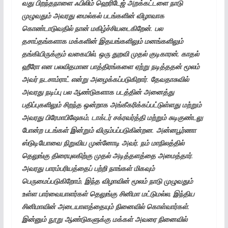
வது
பிறந்தநாளை
ஃபிலிம்
ஹெரிடேஜ்
அறக்கட்டளை
நாடு
முழுவதும் அவரது
மைல்கல்
படங்களின்
விழாவாக
கொண்டாடுவதில்
நான்
மகிழ்ச்சியடைகிறேன்
.
பல
தசாப்தங்களாக
மக்களின்
இதயங்களிலும்
மனங்களிலும்
தங்கியிருக்கும்
வகையில்
,
ஒரு துறவி
முதல் குடிகாரன்
,
காதல்
ஹீரோ
என பலவிதமான
பாத்திரங்களை
ஏற்று நடித்ததன்
மூலம்
அவர்
நடசாம்ராட்
என்று
அழைக்கப்படுகிறார்
.
தேவதாசுவில்
அவரது
நடிப்பு பல ஆண்டுகளாக
படத்தின்
அனைத்து
பதிப்புகளிலும்
சிறந்த
ஒன்றாக
அங்கீகரிக்கப்பட்டுள்ளது
மற்றும்
அவரது
பிரேமாபிஷேகம்
,
டாக்டர்
சக்ரவர்த்தி
மற்றும்
சுடிகுண்டலு
போன்ற
படங்கள்
இன்றும்
விரும்பப்படுகின்றன
.
அன்னபூர்ணா
ஸ்டுடியோவை நிறுவிய முன்னோடி
அவர்
,
நம்
மாநிலத்தில்
தெலுங்கு
திரையுலகிற்கு
முதல்
அடித்தளத்தை
அமைத்தார்
.
அவரது பாரம்பரியத்தைப்
பற்றி
நாங்கள் மிகவும்
பெருமைப்படுகிறோம்
,
இந்த விழாவின்
மூலம்
நாடு
முழுவதும்
உள்ள
பார்வையாளர்கள்
தெலுங்கு
சினிமா
மட்டுமல்ல
,
இந்திய
சினிமாவின்
அடையாளத்தையும்
நினைவில் கொள்வார்கள்
.
இன்னும்
நூறு
ஆண்டுகளுக்கு மக்கள் அவரை
நினைவில்