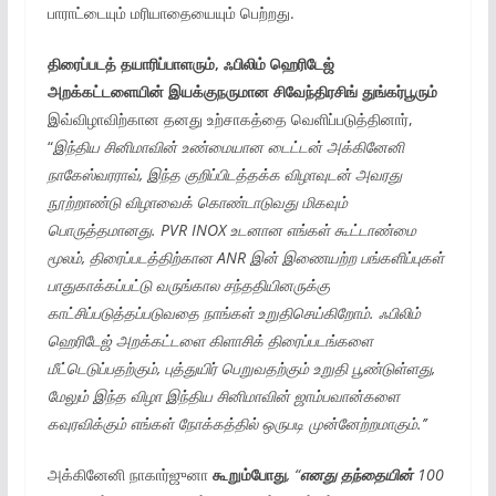
பாராட்டையும் மரியாதையையும் பெற்றது.
திரைப்படத் தயாரிப்பாளரும், ஃபிலிம் ஹெரிடேஜ்
அறக்கட்டளையின்
இயக்குநருமான
சிவேந்திரசிங் துங்கர்பூரும்
இவ்விழாவிற்கான தனது உற்சாகத்தை வெளிப்படுத்தினார்,
“
இந்திய
சினிமாவின் உண்மையான டைட்டன்
அக்கினேனி
நாகேஸ்வரராவ், இந்த
குறிப்பிடத்தக்க
விழாவுடன்
அவரது
நூற்றாண்டு
விழாவைக் கொண்டாடுவது மிகவும்
பொருத்தமானது. PVR INOX உடனான
எங்கள் கூட்டாண்மை
மூலம், திரைப்படத்திற்கான
ANR இன்
இணையற்ற பங்களிப்புகள்
பாதுகாக்கப்பட்டு
வருங்கால சந்ததியினருக்கு
காட்சிப்படுத்தப்படுவதை
நாங்கள்
உறுதிசெய்கிறோம். ஃபிலிம்
ஹெரிடேஜ்
அறக்கட்டளை கிளாசிக் திரைப்படங்களை
மீட்டெடுப்பதற்கும், புத்துயிர்
பெறுவதற்கும்
உறுதி பூண்டுள்ளது,
மேலும்
இந்த விழா
இந்திய
சினிமாவின் ஜாம்பவான்களை
கவுரவிக்கும்
எங்கள்
நோக்கத்தில்
ஒருபடி
முன்னேற்றமாகும்.’’
அக்கினேனி நாகார்ஜுனா
கூறும்போது
, “
எனது
தந்தையின்
100