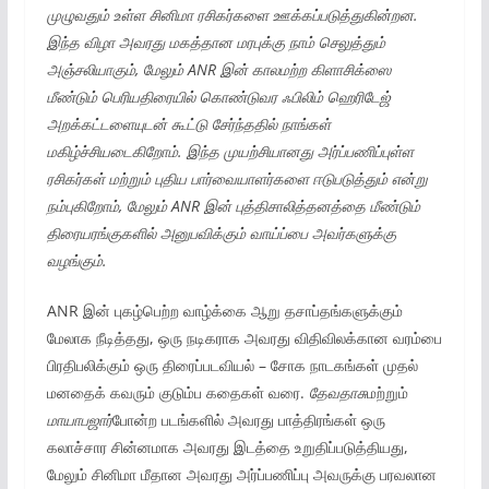
முழுவதும் உள்ள
சினிமா
ரசிகர்களை
ஊக்கப்படுத்துகின்றன.
இந்த விழா அவரது
மகத்தான
மரபுக்கு
நாம் செலுத்தும்
அஞ்சலியாகும், மேலும்
ANR இன் காலமற்ற கிளாசிக்ஸை
மீண்டும் பெரியதிரையில்
கொண்டுவர ஃபிலிம்
ஹெரிடேஜ்
அறக்கட்டளையுடன் கூட்டு
சேர்ந்ததில்
நாங்கள்
மகிழ்ச்சியடைகிறோம். இந்த முயற்சியானது அர்ப்பணிப்புள்ள
ரசிகர்கள்
மற்றும் புதிய பார்வையாளர்களை
ஈடுபடுத்தும் என்று
நம்புகிறோம், மேலும்
ANR இன் புத்திசாலித்தனத்தை மீண்டும்
திரையரங்குகளில்
அனுபவிக்கும்
வாய்ப்பை அவர்களுக்கு
வழங்கும்.
ANR இன் புகழ்பெற்ற வாழ்க்கை ஆறு தசாப்தங்களுக்கும்
மேலாக நீடித்தது, ஒரு நடிகராக அவரது விதிவிலக்கான வரம்பை
பிரதிபலிக்கும் ஒரு திரைப்படவியல் – சோக நாடகங்கள் முதல்
மனதைக் கவரும் குடும்ப கதைகள் வரை.
தேவதாசு
மற்றும்
மாயாபஜார்
போன்ற படங்களில் அவரது பாத்திரங்கள் ஒரு
கலாச்சார சின்னமாக அவரது இடத்தை உறுதிப்படுத்தியது,
மேலும் சினிமா மீதான அவரது அர்ப்பணிப்பு அவருக்கு பரவலான