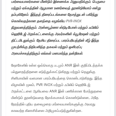
பார்வையாளர்களை
மீண்டும்
இணைக்க
அனுமதிக்கும்
,
பெருமை
மற்றும்
ஏக்கத்தின்
ஆழமான
உணர்வைத்
தூண்டுவோம் என்று
நம்புகிறோம்
.
இந்தத் திரைப்படங்களை தேசத்துடன்
பகிர்ந்து
கொள்வதற்கான
தளத்தை
வழங்கிய
PVR-INOX
நிறுவனத்திற்கும்
,
அன்னபூர்ணா
ஸ்டுடியோஸ் மற்றும் ஃபிலிம்
ஹெரிடேஜ்
அறக்கட்டளைக்கு அவர்களின்
க்யூரேஷன்
மற்றும்
திட்டமிடலுக்கும்
,
தேசிய திரைப்பட பாரம்பரியத்தின்
கீழ்
இந்த
முயற்சிக்கு நிதியளித்த தகவல்
மற்றும்
ஒளிபரப்பு
அமைச்சகத்திற்கும் எங்கள்
மனமார்ந்த
நன்றிகள்
.
ஷோகேஸில் உள்ள ஒவ்வொரு படமும் ANR இன் குறிப்பிடத்தக்க
பல்துறைத்திறனை எடுத்துக்காட்டுகிறது மற்றும் தெலுங்கு
சினிமாவின் வளமான பாரம்பரியத்தை கொண்டாடுகிறது. இந்த
விழாவின் மூலம், PVR INOX மற்றும் ஃபிலிம் ஹெரிடேஜ்
அறக்கட்டளை ஆகியவை ANR இன் பணிக்கான போற்றுதலை
மீண்டும் தூண்டுவதை நோக்கமாகக் கொண்டுள்ளன, அதே
நேரத்தில் புதிய தலைமுறை பார்வையாளர்களுக்கு அவரது
காலமற்ற கிளாசிக்ஸை அறிமுகப்படுத்துகின்றன.