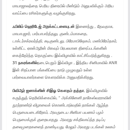
மாயாஜாலத்தை பெரிய திரையில் மீண்டும் அனுபவிக்கும் அரிய
வாய்ப்பை ரசிகர்களுக்கு வழங்குகிறது.
ஃபிலிம் ஹெரிடேஜ்
அறக்கட்டளையுடன்
இணைந்து ,
தேவதாசு
,
மாயாபஜார்
,
பார்யாபார்த்தலு
,
குண்டம்மாகதை
,
டாக்டர்சக்ரவர்த்தி
,
சுடிகுண்டலு
,
பிரேமாபிஷேகம்
,
மண்பிரேம்நகர்
,
உள்ளிட்ட ஏஎன்ஆரின் மிகவும் பிரபலமான திரைப்படங்களின்
கைத்தேர்ந்த தொகுப்பை இவ்விழாவில் காட்சிப்படுத்துகிறது .
31 நகரங்களில்
நடைபெறும் இவ்விழா , இந்திய சினிமாவில் ANR
இன் சிறப்பான பங்களிப்பை நாடு முழுவதும் உள்ள
பார்வையாளர்களை கௌரவிக்க அனுமதிக்கிறது.
பிவிஆர் ஐனாக்ஸின்
சிஇஓ
கௌதம்
தத்தா
, இவ்விழாவில்
கருத்துத் தெரிவிக்கையில், “
அக்கினேனி
நாகேஸ்வரராவின்
நூற்றாண்டு
விழாவைக் கொண்டாடுவதில் நாங்கள்
ஆழ்ந்த
பெருமையடைகிறோம், அவருடைய சினிமா
பயணம் பழம்
பெருமைக்குக் குறையாதது. அவரது சக்திவாய்ந்த நடிப்பு
தலைமுறைகளைத்
தாண்டியது, மேலும்
அவரது
படங்கள் உலகம்