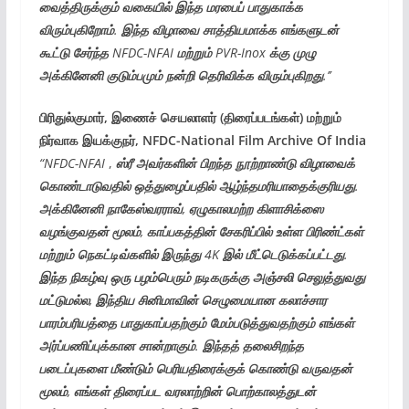
வைத்திருக்கும் வகையில் இந்த மரபைப் பாதுகாக்க
விரும்புகிறோம்
.
இந்த விழாவை
சாத்தியமாக்க
எங்களுடன்
கூட்டு சேர்ந்த
NFDC-NFAI
மற்றும்
PVR-Inox
க்கு
முழு
அக்கினேனி
குடும்பமும் நன்றி தெரிவிக்க
விரும்புகிறது
.’’
பிரிதுல்குமார், இணைச் செயலாளர் (திரைப்படங்கள்) மற்றும்
நிர்வாக
இயக்குநர், NFDC-National Film Archive Of India
“NFDC-NFAI
,
ஸ்ரீ அவர்களின் பிறந்த நூற்றாண்டு
விழாவைக்
கொண்டாடுவதில் ஒத்துழைப்பதில்
ஆழ்ந்தமரியாதைக்குரியது
.
அக்கினேனி
நாகேஸ்வரராவ்
,
ஏழுகாலமற்ற கிளாசிக்ஸை
வழங்குவதன்
மூலம்
,
காப்பகத்தின் சேகரிப்பில் உள்ள
பிரிண்ட்கள்
மற்றும்
நெகட்டிவ்களில்
இருந்து
4K
இல்
மீட்டெடுக்கப்பட்டது
.
இந்த
நிகழ்வு
ஒரு பழம்பெரும் நடிகருக்கு
அஞ்சலி
செலுத்துவது
மட்டுமல்ல
,
இந்திய
சினிமாவின்
செழுமையான
கலாச்சார
பாரம்பரியத்தை
பாதுகாப்பதற்கும்
மேம்படுத்துவதற்கும்
எங்கள்
அர்ப்பணிப்புக்கான சான்றாகும்
.
இந்தத் தலைசிறந்த
படைப்புகளை
மீண்டும்
பெரியதிரைக்குக்
கொண்டு
வருவதன்
மூலம்
,
எங்கள்
திரைப்பட
வரலாற்றின்
பொற்காலத்துடன்