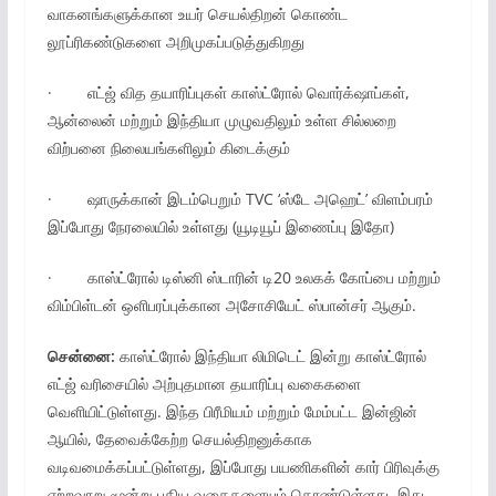
வாகனங்களுக்கான உயர் செயல்திறன் கொண்ட
லூப்ரிகண்டுகளை அறிமுகப்படுத்துகிறது
· எட்ஜ் வித தயாரிப்புகள் காஸ்ட்ரோல் வொர்க்‌ஷாப்கள்,
ஆன்லைன் மற்றும் இந்தியா முழுவதிலும் உள்ள சில்லறை
விற்பனை நிலையங்களிலும் கிடைக்கும்
· ஷாருக்கான் இடம்பெறும் TVC ‘ஸ்டே அஹெட்’ விளம்பரம்
இப்போது நேரலையில் உள்ளது (யூடியூப் இணைப்பு இதோ)
· காஸ்ட்ரோல் டிஸ்னி ஸ்டாரின் டி20 உலகக் கோப்பை மற்றும்
விம்பிள்டன் ஒளிபரப்புக்கான அசோசியேட் ஸ்பான்சர் ஆகும்.
சென்னை:
காஸ்ட்ரோல் இந்தியா லிமிடெட் இன்று காஸ்ட்ரோல்
எட்ஜ் வரிசையில் அற்புதமான தயாரிப்பு வகைகளை
வெளியிட்டுள்ளது. இந்த பிரீமியம் மற்றும் மேம்பட்ட இன்ஜின்
ஆயில், தேவைக்கேற்ற செயல்திறனுக்காக
வடிவமைக்கப்பட்டுள்ளது, இப்போது பயணிகளின் கார் பிரிவுக்கு
ஏற்றவாறு மூன்று புதிய வகைகளையும் கொண்டுள்ளது, இது