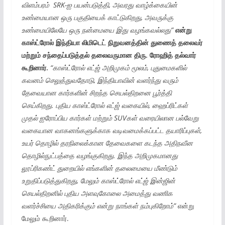
விளம்பரம் SRK-ஐ பயன்படுத்தி, அவரது வாழ்க்கையின்
உண்மையான ஒரு பகுதியைக் காட்டுகிறது, அவருக்கு
உண்மையிலேயே ஒரு நன்மையை இது வழங்கவல்லது”
என்று
காஸ்ட்ரோல் இந்தியா லிமிடெட் நிறுவனத்தின் துணைத் தலைவர்
மற்றும் சந்தைப்படுத்தல் தலைவருமான திரு. ரோஹித் தல்வார்
கூறினார்.
“காஸ்ட்ரோல் எட்ஜ் அறிமுகம் மூலம், புதுமைகளில்
கவனம் செலுத்துவதோடு, இந்தியாவின் வளர்ந்து வரும்
தேவையான கார்களின் சிறந்த செயல்திறனை பூர்த்தி
செய்கிறது. புதிய காஸ்ட்ரோல் எட்ஜ் வகையில், ஹைப்ரிட்கள்
முதல் ஐரோப்பிய கார்கள் மற்றும் SUVகள் வரையிலான பல்வேறு
வகையான வாகனங்களுக்காக வடிவமைக்கப்பட்ட தயாரிப்புகள்,
உயர் தொழில் தரநிலைக்கான தேவைகளை கடந்த அதிநவீன
தொழில்நுட்பத்தை வழங்குகிறது. இந்த அறிமுகமானது
லூப்ரிகண்ட் துறையில் எங்களின் தலைமையை மீண்டும்
உறுதிப்படுத்துகிறது, மேலும் காஸ்ட்ரோல் எட்ஜ் இன்ஜின்
செயல்திறனில் புதிய அளவுகோலை அமைத்து வணிக
வளர்ச்சியை அதிகரிக்கும் என்று நாங்கள் நம்புகிறோம்”
என்று
மேலும் கூறினார்.