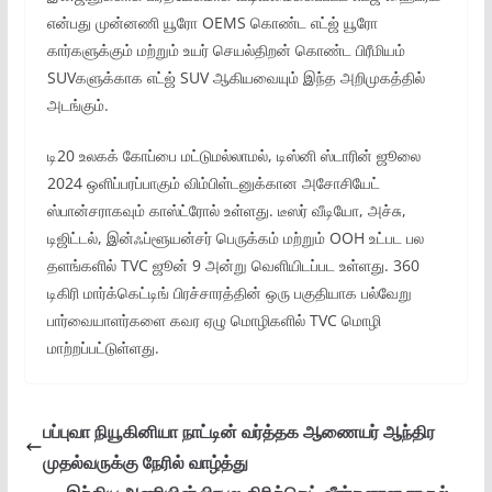
என்பது முன்னணி யூரோ OEMS கொண்ட எட்ஜ் யூரோ
கார்களுக்கும் மற்றும் உயர் செயல்திறன் கொண்ட பிரீமியம்
SUVகளுக்காக எட்ஜ் SUV ஆகியவையும் இந்த அறிமுகத்தில்
அடங்கும்.
டி20 உலகக் கோப்பை மட்டுமல்லாமல், டிஸ்னி ஸ்டாரின் ஜூலை
2024 ஒளிப்பரப்பாகும் விம்பிள்டனுக்கான அசோசியேட்
ஸ்பான்சராகவும் காஸ்ட்ரோல் உள்ளது. டீஸர் வீடியோ, அச்சு,
டிஜிட்டல், இன்ஃப்ளூயன்சர் பெருக்கம் மற்றும் OOH உட்பட பல
தளங்களில் TVC ஜூன் 9 அன்று வெளியிடப்பட உள்ளது. 360
டிகிரி மார்க்கெட்டிங் பிரச்சாரத்தின் ஒரு பகுதியாக பல்வேறு
பார்வையாளர்களை கவர ஏழு மொழிகளில் TVC மொழி
மாற்றப்பட்டுள்ளது.
பப்புவா நியூகினியா நாட்டின் வர்த்தக ஆணையர் ஆந்திர
முதல்வருக்கு நேரில் வாழ்த்து