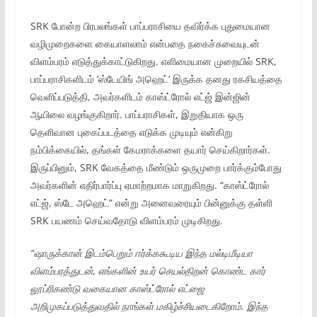
SRK போன்ற பிரபலங்கள் பாப்பராசியை தவிர்க்க புதுமையான
வழிமுறைகளை கையாளலாம் என்பதை நகைச்சுவையுடன்
விளம்பரம் எடுத்துக்காட்டுகிறது. எளிமையான முறையில் SRK,
பாப்பராசிகளிடம் ‘ஸ்டேயிங் அஹெட்’ இருக்க தனது ரகசியத்தை
வெளிப்படுத்தி, அவர்களிடம் காஸ்ட்ரோல் எட்ஜ் இன்ஜின்
ஆயிலை வழங்குகிறார். பாப்பராசிகள், இறுதியாக ஒரு
தெளிவான புகைப்படத்தை எடுக்க முடியும் என்கிறு
நம்பிக்கையில், தங்கள் கேமராக்களை தயார் செய்கிறார்கள்.
இருப்பினும், SRK வேகத்தை மீண்டும் ஒருமுறை பார்க்கும்போது
அவர்களின் எதிர்பார்ப்பு ஏமாற்றமாக மாறுகிறது. “காஸ்ட்ரோல்
எட்ஜ், ஸ்டே அஹெட்” என்று அனைவரையும் பின்னுக்கு தள்ளி
SRK பயணம் செய்வதோடு விளம்பரம் முடிகிறது.
“ஷாருக்கான் இடம்பெறும் ஈர்க்ககூடிய இந்த மல்டிமீடியா
விளம்பரத்துடன், எங்களின் உயர் செயல்திறன் கொண்ட கார்
லூப்ரிகண்டு வகையான காஸ்ட்ரோல் எட்ஜை
அறிமுகப்படுத்துவதில் நாங்கள் மகிழ்ச்சியடைகிறோம். இந்த