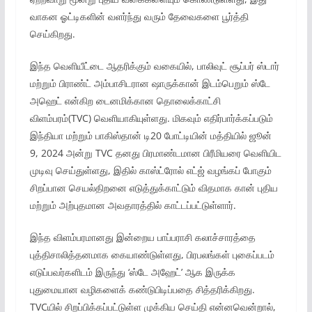
வாகன ஓட்டிகளின் வளர்ந்து வரும் தேவைகளை பூர்த்தி
செய்கிறது.
இந்த வெளியீட்டை ஆதரிக்கும் வகையில், பாலிவுட் சூப்பர் ஸ்டார்
மற்றும் பிராண்ட் அம்பாசிடரான ஷாருக்கான் இடம்பெறும் ஸ்டே
அஹெட் என்கிற டைனமிக்கான தொலைக்காட்சி
விளம்பரம்(TVC) வெளியாகியுள்ளது. மிகவும் எதிர்பார்க்கப்படும்
இந்தியா மற்றும் பாகிஸ்தான் டி20 போட்டியின் மத்தியில் ஜூன்
9, 2024 அன்று TVC தனது பிரமாண்டமான பிரீமியரை வெளியிட
முடிவு செய்துள்ளது, இதில் காஸ்ட்ரோல் எட்ஜ் வழங்கப் போகும்
சிறப்பான செயல்திறனை எடுத்துக்காட்டும் விதமாக கான் புதிய
மற்றும் அற்புதமான அவதாரத்தில் காட்டப்பட்டுள்ளார்.
இந்த விளம்பரமானது இன்றைய பாப்பராசி கலாச்சாரத்தை
புத்திசாலித்தனமாக கையாண்டுள்ளது, பிரபலங்கள் புகைப்படம்
எடுப்பவர்களிடம் இருந்து ‘ஸ்டே அஹேட்’ ஆக இருக்க
புதுமையான வழிகளைக் கண்டுபிடிப்பதை சித்தரிக்கிறது.
TVCயில் சிறப்பிக்கப்பட்டுள்ள முக்கிய செய்தி என்னவென்றால்,