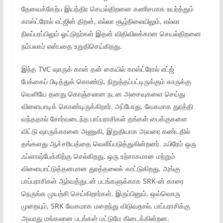
தேவைக்கேற்ப இயந்திர செயல்திறனை கணிசமாக உயர்த்தும்
காஸ்ட்ரோல் எட்ஜின் திறன், எல்லா சூழ்நிலையிலும், எல்லா
நிலப்பரப்பிலும் ஓட்டுநர்கள் இதன் விதிவிலக்கான செயல்திறனை
நம்பலாம் என்பதை உறுதிசெய்கிறது.
இந்த TVC ஷாருக் கான் தன் கையில் காஸ்ட்ரோல் எட்ஜ்
பேக்கைப் பிடித்துக் கொண்டு, நிறுத்தப்பட்டிருக்கும் காருக்கு
வெளியே தனது கொஞ்சலான நடன அசைவுகளை செய்து
விளையாடிக் கொண்டிருக்கிறார். அப்போது, வேகமாக துரத்தி
வந்ததால் சோர்வடைந்த பாப்பராசிகள் தங்கள் பைக்குகளை
விட்டு ஷாருக்கானை அணுகி, இறுதியாக அவரை கண்டதில்
தங்களது ஆச்சரியத்தை வெளிப்படுத்துகின்றனர். ஃபிரேம் ஒரு
ஃப்ளாஷ்பேக்கிற்கு செல்கிறது, ஒரு உற்சாகமான மற்றும்
விளையாட்டுத்தனமான துரத்தலைக் காட்டுகிறது, அங்கு
பாப்பராசிகள் ஆர்வத்துடன் படங்களுக்காக SRK-ன் காரை
நெருங்க முயற்சி செய்கிறார்கள். இருப்பினும், ஒவ்வொரு
முறையும், SRK வேகமாக மறைந்து விடுவதால், பாப்பராசிக்கு
அவரது மங்கலான படங்கள் மட்டுமே கிடைக்கின்றன.