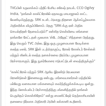
TVCயின் உருவாக்கம் பற்றிப் பேசிய சுகேஷ் நாயக், CCO Ogilvy
India, “நாங்கள் காஸ்ட்ரோலில் ஏதாவது மாயாஜாலம் காட்ட
வேண்டியிருந்தது. SRK உடன், அவரது திறனை ஆக்கப்பூர்வமாக
அதிகரிக்க விரும்பினோம். பிறகு “SRK-க்கு ஏன் அதிக
செயல்திறன் தேவைப்படும்?” என்கிற கெள்வியை எங்களை
நாங்களே கேட்டதன் மூலமாக ‘ஸ்டே அஹேட்’ சிந்தனை பிறந்தது.
இது வெறும் TVC அல்ல, இது ஒரு முழுமையான வேடிக்கை
கலந்த டீஸர், SRK இன் படத்தொகுப்பு, ரோலர் கோஸ்டர் சேஸ்கள்
மற்றும் கிண்டல் கலந்த நகைச்சுவை நிரம்பிய முழுமையான
பிரச்சாரமாகும், இது நுகர்வோரை ஈடுபாட்டுடன் வைத்திருக்கும்”
“காஸ்ட்ரோல் மற்றும் SRK ஆகிய இரண்டு பிரபலமான
பிராண்டுகள் இணைவது என்பது, பார்வையாளர்கள் மத்தியில்
பல்வேறு வகையான மக்களையும் கவர்ந்திழுக்கக்கூடிய ஒன்று.
இந்த பிளாக்பஸ்டர் பிரச்சாரத்திற்கு பங்களித்ததில் நாங்கள்
பெருமிதம் கொள்கிறோம்” என்று மைண்ட்ஷேர் தெற்காசியாவின்
தலைமை நிர்வாக அதிகாரி அமின் லக்கானி கூறினார்.