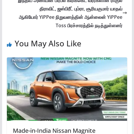
இந்திய அணியின் பிரபல கிரிக்கெட் வீரர்களான ராகுல்
திராவிட், ஜஸ்பிரீட் பும்ரா, சூரியகுமார் யாதவ்
ஆகியோர் YiPPee நிறுவனத்தின் ஆன்லைன் YiPPee
Toss பிரச்சாரத்தில் நடித்துள்ளனர்
You May Also Like
Made-in-India Nissan Magnite