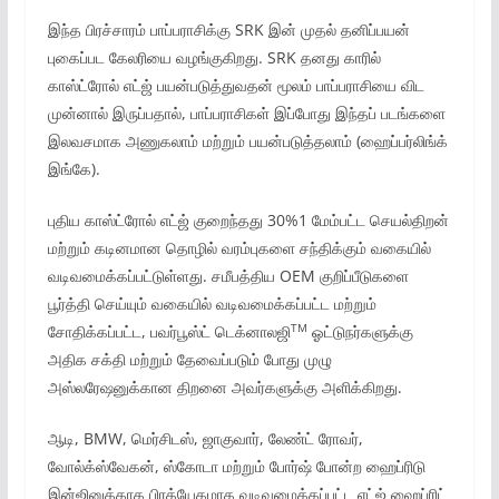
இந்த பிரச்சாரம் பாப்பராசிக்கு SRK இன் முதல் தனிப்பயன்
புகைப்பட கேலரியை வழங்குகிறது. SRK தனது காரில்
காஸ்ட்ரோல் எட்ஜ் பயன்படுத்துவதன் மூலம் பாப்பராசியை விட
முன்னால் இருப்பதால், பாப்பராசிகள் இப்போது இந்தப் படங்களை
இலவசமாக அணுகலாம் மற்றும் பயன்படுத்தலாம் (ஹைப்பர்லிங்க்
இங்கே).
புதிய காஸ்ட்ரோல் எட்ஜ் குறைந்தது 30%1 மேம்பட்ட செயல்திறன்
மற்றும் கடினமான தொழில் வரம்புகளை சந்திக்கும் வகையில்
வடிவமைக்கப்பட்டுள்ளது. சமீபத்திய OEM குறிப்பீடுகளை
பூர்த்தி செய்யும் வகையில் வடிவமைக்கப்பட்ட மற்றும்
TM
சோதிக்கப்பட்ட, பவர்பூஸ்ட் டெக்னாலஜி
ஓட்டுநர்களுக்கு
அதிக சக்தி மற்றும் தேவைப்படும் போது முழு
அஸ்லரேஷனுக்கான திறனை அவர்களுக்கு அளிக்கிறது.
ஆடி, BMW, மெர்சிடஸ், ஜாகுவார், லேண்ட் ரோவர்,
வோல்க்ஸ்வேகன், ஸ்கோடா மற்றும் போர்ஷ் போன்ற ஹைப்ரிடு
இன்ஜினுக்காக பிரத்யேகமாக வடிவமைக்கப்பட்ட எட்ஜ் ஹைப்ரிட்